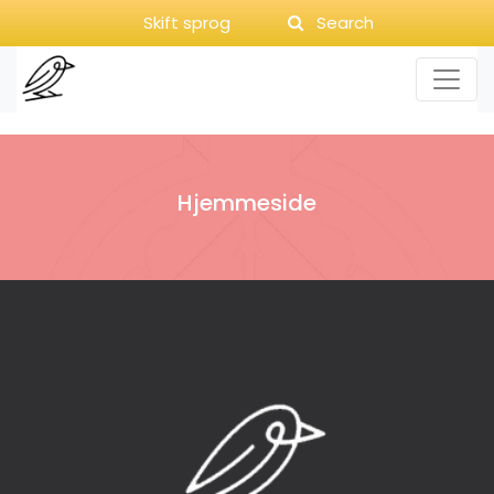
Skift sprog
Search
Hjemmeside